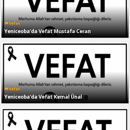
Vefat
Yeniceoba’da Vefat Mustafa Ceran
Vefat
Yeniceoba’da Vefat Kemal Ünal