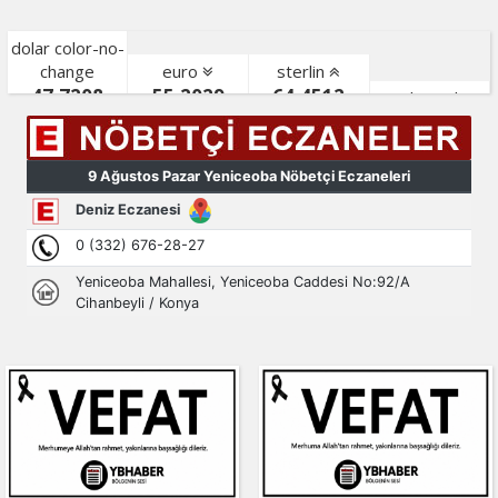
dolar color-no-
change
euro
sterlin
47,7208
55,2029
64,4512
gr. altın color-
bist color-