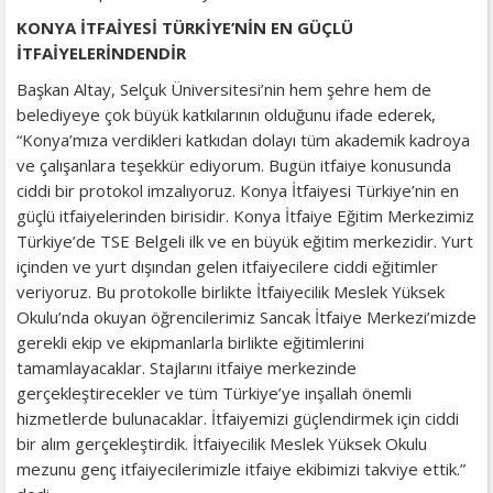
KONYA İTFAİYESİ TÜRKİYE’NİN EN GÜÇLÜ
İTFAİYELERİNDENDİR
Başkan Altay, Selçuk Üniversitesi’nin hem şehre hem de
belediyeye çok büyük katkılarının olduğunu ifade ederek,
“Konya’mıza verdikleri katkıdan dolayı tüm akademik kadroya
ve çalışanlara teşekkür ediyorum. Bugün itfaiye konusunda
ciddi bir protokol imzalıyoruz. Konya İtfaiyesi Türkiye’nin en
güçlü itfaiyelerinden birisidir. Konya İtfaiye Eğitim Merkezimiz
Türkiye’de TSE Belgeli ilk ve en büyük eğitim merkezidir. Yurt
içinden ve yurt dışından gelen itfaiyecilere ciddi eğitimler
veriyoruz. Bu protokolle birlikte İtfaiyecilik Meslek Yüksek
Okulu’nda okuyan öğrencilerimiz Sancak İtfaiye Merkezi’mizde
gerekli ekip ve ekipmanlarla birlikte eğitimlerini
tamamlayacaklar. Stajlarını itfaiye merkezinde
gerçekleştirecekler ve tüm Türkiye’ye inşallah önemli
hizmetlerde bulunacaklar. İtfaiyemizi güçlendirmek için ciddi
bir alım gerçekleştirdik. İtfaiyecilik Meslek Yüksek Okulu
mezunu genç itfaiyecilerimizle itfaiye ekibimizi takviye ettik.”